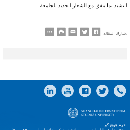
النشيد بما يتفق مع الشعار الجديد للجامعة.
شارك المقالة:
حرم هونغ كو
(٥٥٠، شارع داليان الغربي، منطقة هونغ كو، شانغهاي (ص.ب ٢۰۰۰۸٣