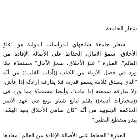
شعار الجامعة
شعار جامعة شانغهاي للدراسات الدولية هو "
علوّ
الأخلاق، سموّ الآمال
،
الحفاظ على الأصالة الإفادة من
العالم"
. العبارة " علوّ الأخلاق، سموّ الآمال" مستمدّة ممّا
ورد في فصل الأزياء من الكتاب ((آداب القلب)) من أنّه
"الذي يصدق كلامه يسمو قدره، فلا يفارقه إرادتُه إذا عاش،
ولا يفارقه سمعته إذا مات"، وأيضا مستمدّة مما ورد في
((مختارات أدبية)) بقلم ليانغ شياو تونغ في عهد الأسر
الحاكمة الجنوبية من أنّه "كان سامي الأخلاق بعيد الهمّة،
يبدو منقطع النظير."
العبارة "الحفاظ على الأصالة الإفادة من العالم" مفادها