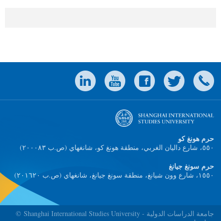
حرم هونغ كو
(٥٥٠، شارع داليان الغربي، منطقة هونغ كو، شانغهاي (ص.ب ٢۰۰۰۸٣
حرم سونغ جيانغ
(١٥٥٠، شارع وون شيانغ، منطقة سونغ جيانغ، شانغهاي (ص.ب ٢۰١٦٢۰
© Shanghai International Studies University - جامعة الدراسات الدولية