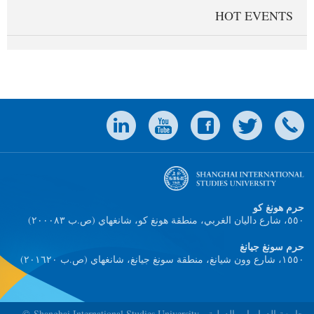
HOT EVENTS
حرم هونغ كو
(٥٥٠، شارع داليان الغربي، منطقة هونغ كو، شانغهاي (ص.ب ٢۰۰۰۸٣
حرم سونغ جيانغ
(١٥٥٠، شارع وون شيانغ، منطقة سونغ جيانغ، شانغهاي (ص.ب ٢۰١٦٢۰
© Shanghai International Studies University - جامعة الدراسات الدولية