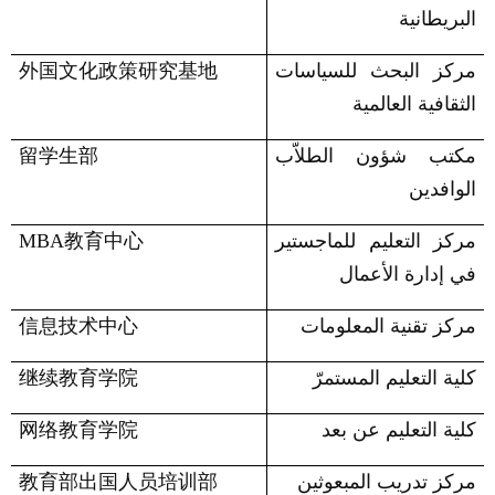
البريطانية
مركز البحث للسياسات
外国文化政策研究基地
الثقافية العالمية
مكتب شؤون الطلاّب
留学生部
الوافدين
مركز التعليم للماجستير
教育中心
MBA
في إدارة الأعمال
مركز تقنية المعلومات
信息技术中心
كلية التعليم المستمرّ
继续教育学院
كلية التعليم عن بعد
网络教育学院
مركز تدريب المبعوثين
教育部出国人员培训部