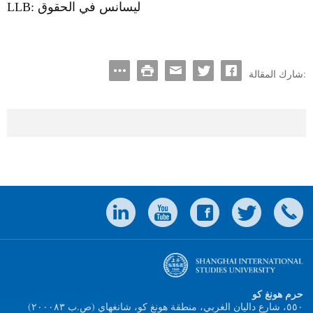
ليسانس في الحقوق
LLB:
شارك المقالة:
حرم هونغ كو
(٥٥٠، شارع داليان الغربي، منطقة هونغ كو، شانغهاي (ص.ب ٢۰۰۰۸٣