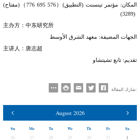
المكان:
مؤتمر
تينسنت (التطبيق)
（
776 695 576
）
(مفتاح)
)
3289
(
主办方：中东研究所
الجهات المضيفة:
معهد
الشرق
الأوسط
主讲人：唐志超
تقديم:
تانغ
تشيتشاو
شارك المقالة:
August
2026
Su
Mo
Tu
We
Th
Fr
Sa
26
27
28
29
30
31
1