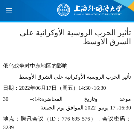
تأثير الحرب الروسية الأوكرانية على
الشرق الأوسط
俄乌战争对中东地区的影响
تأثير
الحرب
الروسية
الأوكرانية
على
الشرق
الأوسط
日期：2022年06月17日（周五）14:30~16:30
موعد
وتاريخ المحاضرة
:
14
:
30 –
16:30
،
17
يونيو
2022
الموافق
يوم
الجمعة
地点：腾讯会议（ID：776 695 576），会议密码：
3289