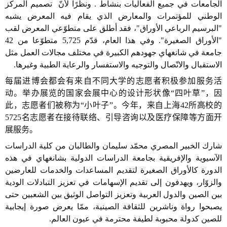
الجامعات في جميع الفعاليات بنشاط . ونظرًا لأنّ تصميم المركز
الوطني للمؤتمرات والمعارض الذي يقام فيه المعرض يشبه
"البرسيم الرباعي الأوراق"، فقد أطلق على متطوّعي المعرض لقب
"الأوراق الصغيرة". وفي هذا العام، قدّم 5,725 متطوّعا من 42
جامعة في شانغهاي جهودهم الكبيرة في مختلف مجالات العمل مثل
الاستقبال والاتّصال
والتوجيه والاستفسار والرعاية الطبية وغيرها.
每届进博会都会有来自不同大学的志愿者积极参加服务活
动。举办展览的国家会展中心的设计形状像“四叶草”，因
此，志愿者们被称为“小叶子”。今年，来自上海
42
所高校的
5725
名志愿者在接待联络、引导咨询以及医疗保障等方面开
展服务。
شارك الخبير المصري محمّد سليمان والطالبان من كلية الدراسات
الآسيوية والإفريقية بجامعة الدراسات الدولية بشانغهاي في هذه
الدورة كالأوراق الصغيرة لتقديم المساعدات والخدمات للعارضين
والزوّار، ويهدفون إلى تقديم الإسهامات في تعزيز التبادلات الودية
بين الصين والدول العربية وتعزيز التواصل الوثيق بين الشعبين حتى
يصبحوا رواة وناشرين للثقافة الصينية، ممّا يعرض صورة إيجابية
للصين كدولة محبوبة لطيفة محترمة في عيون العالم.