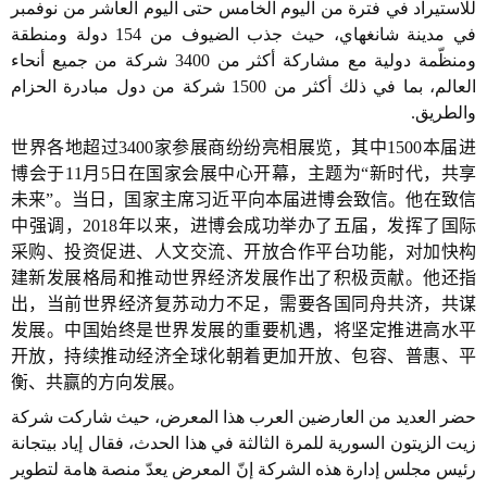
للاستيراد في فترة من اليوم الخامس حتى اليوم العاشر من نوفمبر
في مدينة شانغهاي، حيث جذب الضيوف من 154 دولة ومنطقة
ومنظّمة دولية مع مشاركة أكثر من 3400 شركة من جميع أنحاء
العالم، بما في ذلك أكثر من 1500 شركة من دول مبادرة الحزام
والطريق.
世界各地超过
3400
家参展商纷纷亮相展览，其中
1500
本届进
博会于
11
月
5
日在国家会展中心开幕，主题为“新时代，共享
未来”。当日，国家主席习近平向本届进博会致信。他在致信
中强调，
2018
年以来，进博会成功举办了五届，发挥了国际
采购、投资促进、人文交流、开放合作平台功能，对加快构
建新发展格局和推动世界经济发展作出了积极贡献。他还指
出，当前世界经济复苏动力不足，需要各国同舟共济，共谋
发展。中国始终是世界发展的重要机遇，将坚定推进高水平
开放，持续推动经济全球化朝着更加开放、包容、普惠、平
衡、共赢的方向发展。
حضر العديد من العارضين العرب هذا المعرض، حيث شاركت شركة
زيت الزيتون السورية للمرة الثالثة في هذا الحدث، فقال إياد بيتجانة
رئيس مجلس إدارة هذه الشركة إنّ المعرض يعدّ منصة هامة لتطوير