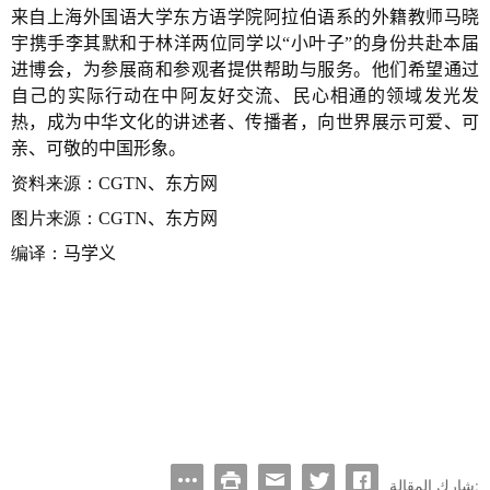
来自上海外国语大学东方语学院阿拉伯语系的外籍教师马晓
宇携手李其默和于林洋两位同学以“小叶子”的身份共赴本届
进博会，为参展商和参观者提供帮助与服务。他们希望通过
自己的实际行动在中阿友好交流、民心相通的领域发光发
热，成为中华文化的讲述者、传播者，向世界展示可爱、可
亲、可敬的中国形象。
资料来源：
CGTN
、东方网
图片来源：
CGTN
、东方网
编译：
马学义
شارك المقالة: