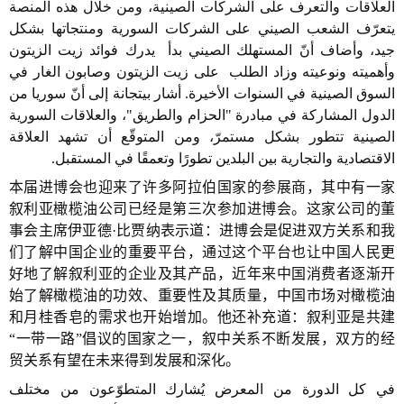
العلاقات والتعرف على الشركات الصينية، ومن خلال هذه المنصة
يتعرّف الشعب الصيني على الشركات السورية ومنتجاتها بشكل
جيد، وأضاف أنّ المستهلك الصيني بدأ يدرك فوائد زيت الزيتون
وأهميته ونوعيته وزاد الطلب على زيت الزيتون وصابون الغار في
السوق الصينية في السنوات الأخيرة. أشار بيتجانة إلى أنّ سوريا من
الدول المشاركة في مبادرة "الحزام والطريق"، والعلاقات السورية
الصينية تتطور بشكل مستمرّ، ومن المتوقّع أن تشهد العلاقة
الاقتصادية والتجارية بين البلدين تطورًا وتعمقًا في المستقبل.
本届进博会也迎来了许多阿拉伯国家的参展商，其中有一家
叙利亚橄榄油公司已经是第三次参加进博会。这家公司的董
事会主席伊亚德·比贾纳表示道：进博会是促进双方关系和我
们了解中国企业的重要平台，通过这个平台也让中国人民更
好地了解叙利亚的企业及其产品，近年来中国消费者逐渐开
始了解橄榄油的功效、重要性及其质量，中国市场对橄榄油
和月桂香皂的需求也开始增加。他还补充道：叙利亚是共建
“一带一路”倡议的国家之一，叙中关系不断发展，双方的经
贸关系有望在未来得到发展和深化。
في كل الدورة من المعرض يُشارك المتطوّعون من مختلف