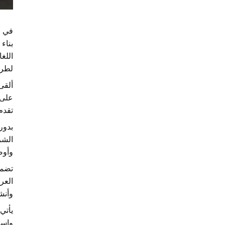
اللغ
لطري
ألقى
على 
تقدم
بدوره
الشر
وأوض
العر
وأنش
يأتي