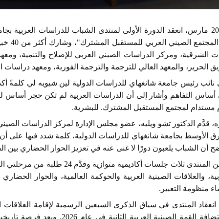
في 20 مارس، انعقد الدورة الأولى لمنتدى الشباب للدراسات العربية 
بناء ال
ات الشرقية، ومركز الدراسات الصيني العربي للإصلاح والتنمية، ومعه
ق الحرير، والمعهد العالي للترجمة والترجمة الفورية، ومعهد دراسات ا
 نائب رئيس جامعة شانغهاي للدراسات الدولية لين شيويه لي كلمةً أكد 
أساس التفاهم وأشار إلى أن الدراسات العربية لم تكن حجر أساس لعزي
 مستدام لمجتمع المستقبل المشترك
.
للبشرية.
، قدَّم الدكتور تشو ويليه
،
عضو مجلس الإدارة لمركز الدراسات الصيني 
ق الأوسط بجامعة شانغهاي للدراسات الدولية، كلمة شدد فيها على أن ال
ح أن الشباب يلعبون دورًا لا غنى عنه في تعزيز الحوار الحضاري بين ال
تضمن المنتدى ثلاث جلسات أكاديمية
بية، والعلاقات الصينية العربية والحوكمة العالمية، والحوار الحضاري
اء منظومة التعبير.
 انعقاد المنتدى في سياق الذكرى السبعين الرسمية لإقامة العلاقات ا
واستضافة القمة الصينية العربية 