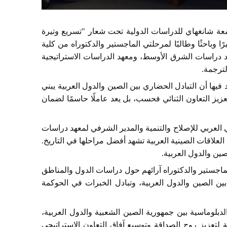
بجامعة شانغهاي للدراسات الدولية تحت شعار "تسريع وتيرة
مجتمع الصيني العربي للمستقبل المشترك"، وشارك أكثر من 40 خبيرًا وباحثًا وطالبًا لمرحلتي الماجستير والدكتوراه من كلية
د دراسات الشرق الأوسط، ومعهد الدراسات الاستراتيجية
لترجمة.
فيها أن التبادل الحضاري بين الصين والدول العربية يبني
ز التعاون الثنائي فحسب، بل يعد عاملًا حاسمًا لضمان
العربي للإصلاح والتنمية والمدير الشرفي لمعهد دراسات
علاقات الصينية العربية تشهد أفضل مراحلها في التاريخ.
صين والدول العربية.
 متوازية وقدَّم 24 طلبة من مرحلتي الماجستير والدكتوراه آرائهم حول دراسات الدول والمناطق
 بين الصين والدول العربية، وتبادل الخبرات في الحوكمة
لدبلوماسية بين جمهورية الصين الشعبية والدول العربية،
الثانية في عام 2026. ويعد فرصة تاريخية لتعزيز روح الصداقة وتوسيع آفاق التعاون الاستراتيجي